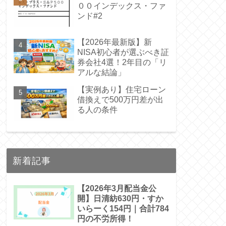
００インデックス・ファ
ンド#2
【2026年最新版】新
NISA初心者が選ぶべき証
券会社4選！2年目の「リ
アルな結論」
【実例あり】住宅ローン
借換えで500万円差が出
る人の条件
新着記事
【2026年3月配当金公
開】日清紡630円・すか
いらーく154円｜合計784
円の不労所得！