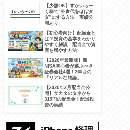
【少額OK】すかいらー
く株で“外食代をほぼタ
ダ”にする方法｜実績公
開あり
【初心者向け】配当金と
は？投資の基本をわかり
やすく解説｜配当金で資
産を増やす方法
【2026年最新版】新
NISA初心者が選ぶべき
証券会社4選！2年目の
「リアルな結論」
【2026年2月配当金公
開】サカタのタネから
315円の配当金！配当投
資の実績