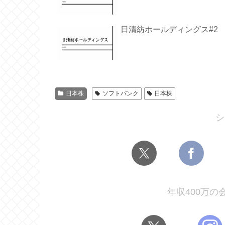
日清紡ホールディングス#2
日本株
ソフトバンク
日本株
シ
年収400万